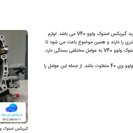
قیمت لوازم استوک از جمله مهم ترین فاکتورها حین خرید گیربکس استوک ولوو V40 می باشد. لوازم
تری را دارند و همین موضوع باعث می شود تا
فی بستگی دارد.
این عوامل باعث می شوند تا در لحظه قیمت گیربکس ولوو وی 40 متفاوت باشد. از جمله این عوامل را
گیربکس استوک ولوو V40 – خرید گیربکس ولوو وی 40 در تهران 