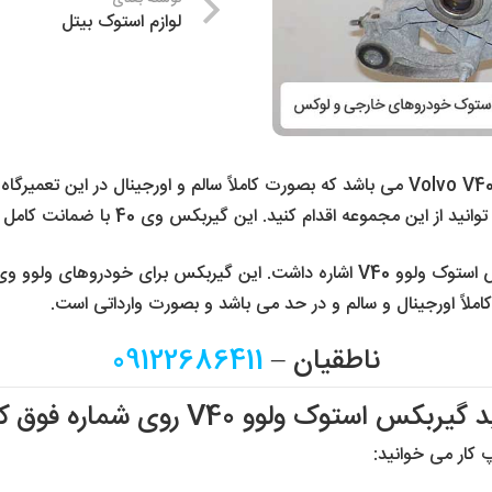
لوازم استوک بیتل
ناطقیان –
09122686411
استوک ولوو V40 روی شماره فوق کلیک کنید
کار می خوانید: