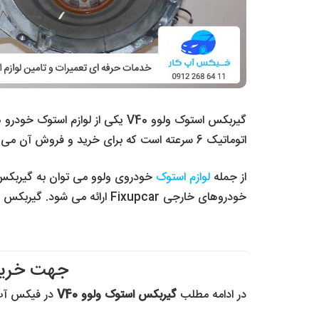
اتوماتیک 6 سرعته است که برای خرید و فروش آن می توانید از این مجموعه اقدام کنید. این گیربکس وی 40 با ضمانت کامل فیکس آپ کار ارائه می شود.
از جمله
لوازم استوک
خودروهای خارجی Fixupcar ارائه می شود. گیربکس کاملاً اورجینال و سالم و در حد می باشد و بصورت وارداتی است.
جهت خرید گیربکس 
در ادامه مطلب
گیربکس استوک ولوو V40
در فیکس آپ 