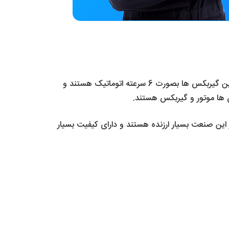
گیربکس ولوو وی 40 توسط شرکت آیسین ژاپن طراحی و تولید می شود که جزء بهترین سازندگان در صنعت خودرو هستند. این گیربکس ها بصورت 6 سرعته اتوماتیک هستند و
آن ها موتور و گیربکس هستند.
م در این صنعت بسیار ارزنده هستند و دارای کیفیت بسیار