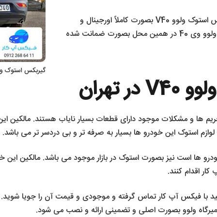
این تعمیرگاه تمامی لوازم استوک خود را از جمله گیربکس استوک ولوو V40 بصورت کاملاً اورجینال و
تست شده و سالم به مشتریان ارائه می دهد. گیربکس ولوو وی 40 در همین محل بصورت ضمانت شده
گیربکس استوک ولوو V40 – خرید گیربکس ولوو وی 40 در تهران 
 تهران
جی و لوکس مثل ولوو وی 40 بدلیل تحریم ها و مشکلات موجود دارای قطعات بسیار نایاب هستن
لوازم استوک این خودرو ها بسیار به صرفه تر و بی دردسر تر می باشد.
رو ها است نیز بصورت استوک در بازار موجود می باشد. مالکین این خ
ار اقدام کنند.
توک ولوو V40 در تهران می توانید با فیکس آپ کار تماس گرفته و موجودی و قیمت آن ر
میرگاه ولوو بصورت اصلی و تضمینی ارائه و نصب می شود.