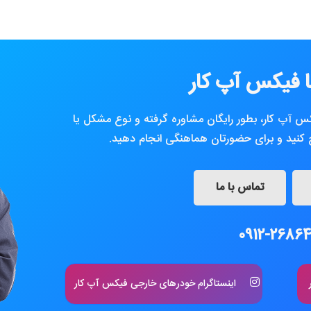
 فیکس آپ کار
کس آپ کار، بطور رایگان مشاوره گرفته و نوع مشکل یا
نید و برای حضورتان هماهنگی انجام دهید.
تماس با ما
0912-26864
اینستاگرام خودرهای خارجی فیکس آپ کار