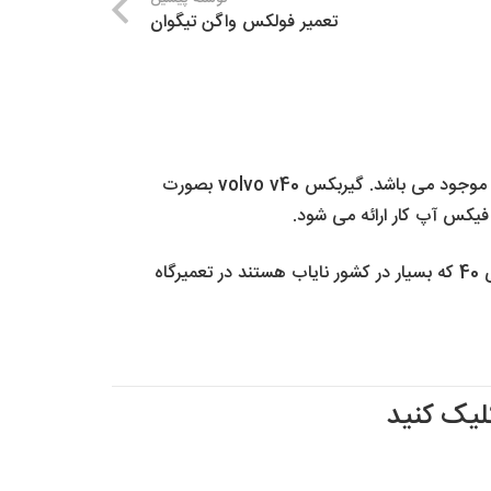
تعمیر فولکس واگن تیگوان
گیربکس استوک ولوو V40 یکی از لوازم استوک خودرو Volvo V40 می باشد که بصورت کاملاً سالم و اورجینال در این تعمیرگاه موجود می باشد. گیربکس volvo v40 بصورت
خودروی ولوو می توان به گیربکس استوک ولوو V40 اشاره داشت. این گیربکس برای خودروهای ولوو وی 40 که بسیار در کشور نایاب هستند در تعمیرگاه