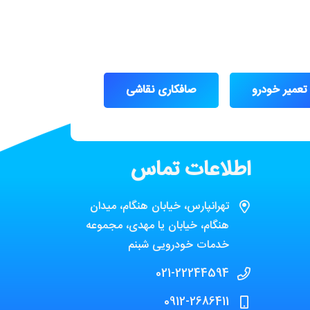
تعمیر خودرو
صافکاری نقاشی
اطلاعات تماس
تهرانپارس، خیابان هنگام، میدان
هنگام، خیابان یا مهدی، مجموعه
خدمات خودرویی شبنم
021-22244594
0912-2686411