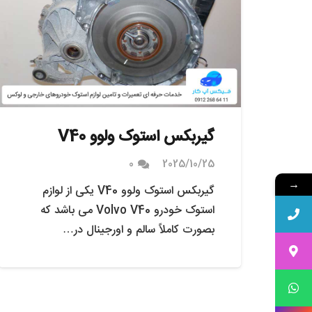
گیربکس استوک ولوو V40
0
2025/10/25
→
گیربکس استوک ولوو V40 یکی از لوازم
استوک خودرو Volvo V40 می باشد که
بصورت کاملاً سالم و اورجینال در…