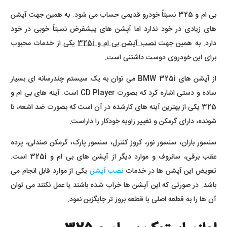
بی ام و 325 نسبتاً خودرو قدیمی حساب می شود. به همین جهت آپشن
های زیادی در خود ندارد اما آپشن های پیشفرض نسبتاً خوبی در خود
دارد. به همین جهت
نصب آپشن بی ام و 325i
یکی از خدمات محبوب
برای این خودروی دوست داشتنی است.
از آپشن های BMW 325i می توان به یک سیستم چندرسانه ای بسیار
ساده و دستی اشاره کرد که بصورت CD Player است. آینه های بی ام و
325 یکی از بهترین آینه های کارشده در آن است که بصورت ضد اشعه، تا
شونده، دارای گرمکن و تغییر زاویه خودکار را داراست.
سنسور باران، سنسور نور، کروز کنترل، سنسور پارک، گرمکن صندلی، پرده
عقب برقی، سانروف و موارد دیگر از آپشن های بی ام و 325i است.
تعویض این آپشن ها در خدمات
نصب آپشن
یکی از موارد قابل انجام می
باشد. در صورتی که این آپشن ها خراب شده باشند یا عمل نکنند می توان
آن ها را به قطعه اصلی یا قطعه بروز تر جایگزین نمود.