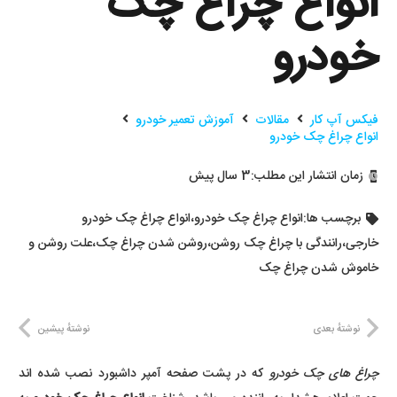
انواع چراغ چک
خودرو
فیکس آپ کار
مقالات
آموزش تعمیر خودرو
انواع چراغ چک خودرو
زمان انتشار این مطلب:
3 سال پیش
برچسب ها:
انواع چراغ چک خودرو
،
انواع چراغ چک خودرو
خارجی
،
رانندگی با چراغ چک روشن
،
روشن شدن چراغ چک
،
علت روشن و
خاموش شدن چراغ چک
نوشتهٔ بعدی
نوشتهٔ پیشین
چراغ های چک خودرو
که در پشت صفحه آمپر داشبورد نصب شده اند