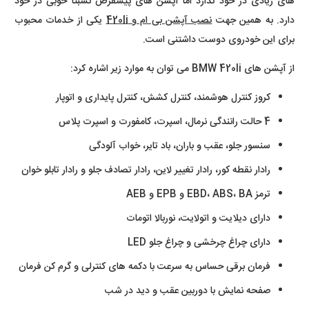
های زیادی در خود ندارد اما آپشن های پیشفرض نسبتاً خوبی در خود
دارد. به همین جهت
نصب آپشن بی ام و 420li
یکی از خدمات محبوب
برای این خودروی دوست داشتنی است.
از آپشن های BMW 420li می توان به موارد زیر اشاره کرد:
کروز کنترل هوشمند، کنترل کشش، کنترل پایداری و اتوپار
4 حالت رانندگی نرمال، اسپرت، کامفورت و اسپرت پلاس
سنسور جلو، عقب و باران، باد تایر، خواب آلودگی
رادار نقطه کور، رادار تغییر لاین، رادار تصادف جلو و رادار تابلو خوان
ترمز EBD، ABS، BA و EPB و AEB
دارای دیلایت و اتولایت، نوربالا اتومات
دارای چراغ چرخشی و چراغ جلو LED
فرمان برقی حساس به سرعت با دکمه های کنترلی و گرم کن فرمان
صفحه نمایش با دوربین عقب و دید در شب