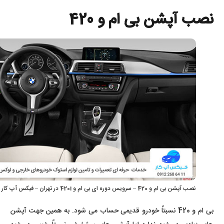
نصب آپشن بی ام و 420
نصب آپشن بی ام و 420 – سرویس دوره ای بی ام و 420i در تهران – فیکس آپ کار
بی ام و 420 نسبتاً خودرو قدیمی حساب می شود. به همین جهت آپشن