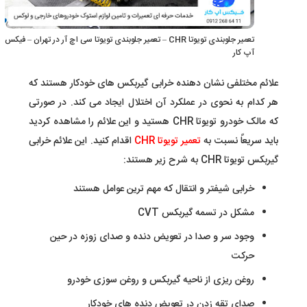
تعمیر جلوبندی تویوتا CHR – تعمیر جلوبندی تویوتا سی اچ آر در تهران – فیکس
آپ کار
علائم مختلفی نشان دهنده خرابی گیربکس های خودکار هستند که
هر کدام به نحوی در عملکرد آن اختلال ایجاد می کند. در صورتی
که مالک خودرو تویوتا CHR هستید و این علائم را مشاهده کردید
باید سریعاً نسبت به
تعمیر تویوتا CHR
اقدام کنید. این علائم خرابی
گیربکس تویوتا CHR به شرح زیر هستند:
خرابی شیفتر و انتقال که مهم ترین عوامل هستند
مشکل در تسمه گیربکس CVT
وجود سر و صدا در تعویض دنده و صدای زوزه در حین
حرکت
روغن ریزی از ناحیه گیربکس و روغن سوزی خودرو
صدای تقه زدن در تعویض دنده های خودکار