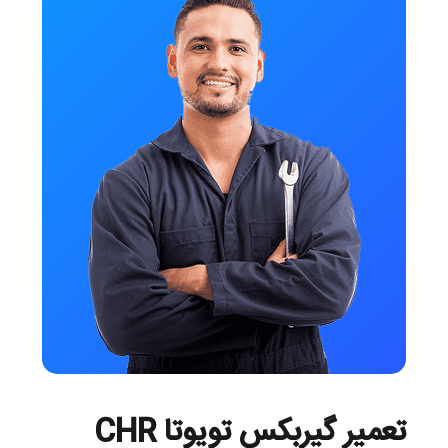
تعمیر گیربکس تویوتا CHR