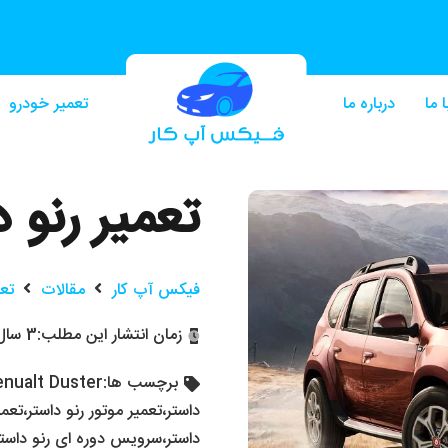
 ما
درباره ما
تعمیر خودرو
تعمیر رنو د
فیکس آپ کار
مقالات
تع
زمان انتشار این مطلب:
3 سال پیش
برچسب ها:
nualt Duster
داستر
،
تعمیر موتور رنو داستر
،
تعمی
داستر
،
سرویس دوره ای رنو داستر