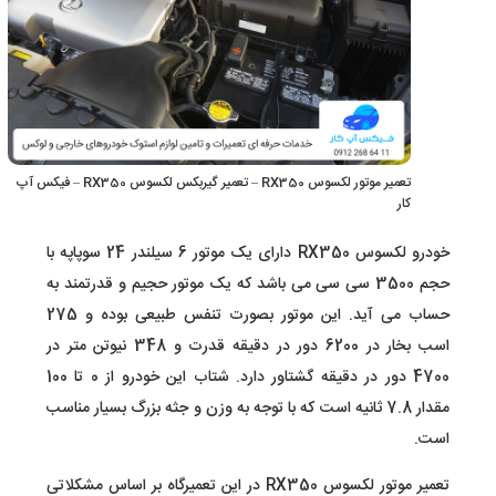
تعمیر موتور لکسوس RX350 – تعمیر گیربکس لکسوس RX350 – فیکس آپ
کار
خودرو لکسوس RX350 دارای یک موتور 6 سیلندر 24 سوپاپه با
حجم 3500 سی سی می باشد که یک موتور حجیم و قدرتمند به
حساب می آید. این موتور بصورت تنفس طبیعی بوده و 275
اسب بخار در 6200 دور در دقیقه قدرت و 348 نیوتن متر در
4700 دور در دقیقه گشتاور دارد. شتاب این خودرو از 0 تا 100
مقدار 7.8 ثانیه است که با توجه به وزن و جثه بزرگ بسیار مناسب
است.
تعمیر موتور لکسوس RX350 در این تعمیرگاه بر اساس مشکلاتی