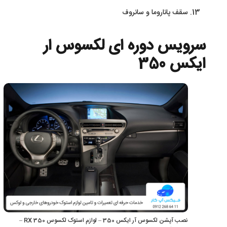
سقف پاناروما و سانروف
سرویس دوره ای لکسوس ار
ایکس 350
نصب آپشن لکسوس آر ایکس 350 – لوازم استوک لکسوس RX 350 –