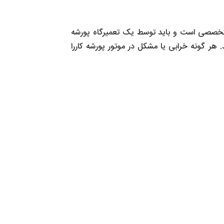
کار تخصصی است و باید توسط یک تعمیرگاه پورشه
تعمیر پورشه 911 کررا این خدمات را ارائه می دهند. هر گونه خرابی یا مشکل در موتور پورشه کاررا