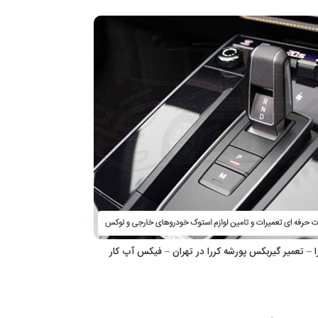
ا – تعمیر گیربکس پورشه کررا در تهران – فیکس آپ کار