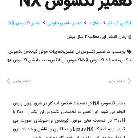
تعمیر لکسوس NX
فیکس آپ کار
مقالات
تعمیر ماشین خارجی
تعمیر لکسوس NX
زمان انتشار این مطلب:
2 سال پیش
برچسب ها:
تعمیر لکسوس ان ایکس
،
تعمیرات موتور گیربکس لکسوس
انیکس
،
تعمیرگاه لکسوس NX
،
لکسوس ان ایکس
،
نصب آپشن لکسوس nx
نوشتهٔ بعدی
نوشتهٔ پیشین
تعمیر لکسوس NX در تعمیرگاه فیکس آپ کار در شرق تهران پارس
انجام می شود. این تعمیرات تخصصی لکسوس ان ایکس 200T یا
300H در قسمت های موتور، گیربکس و جلوبندی صورت می
گیرد. لوازم استوک Lexus NX و صافکاری و نقاشی و خدمات برق