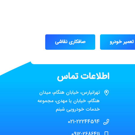
تعمیر خودرو
صافکاری نقاشی
اطلاعات تماس
تهرانپارس، خیابان هنگام، میدان
هنگام، خیابان یا مهدی، مجموعه
خدمات خودرویی شبنم
021-22244594
0912-2686411